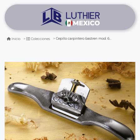
Cepillo carpintero bastren mod: 600 base plana thomas flinn clifton
Inicio
Colecciones