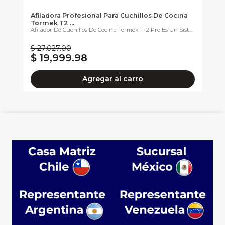
 De
Afiladora Profesional Para Cuchillos De Cocina
Af
Tormek T2 ...
He
E...
Afilador De Cuchillos De Cocina Tormek T-2 Pro Es Un Sist...
La 
Cal
$ 27,027.00
$ 
$ 19,999.98
$
Agregar al carro