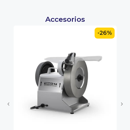
Accesorios
6%
-26%