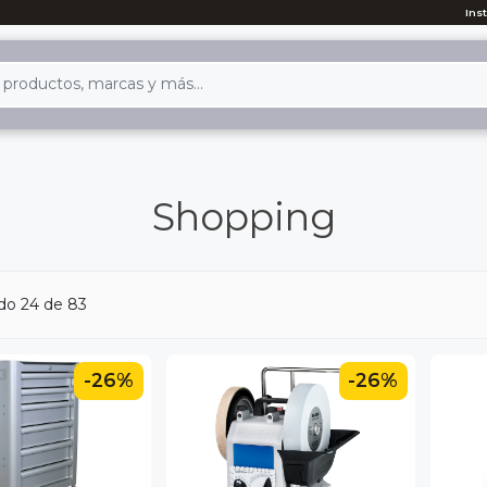
Ins
Shopping
do 24 de 83
-26%
-26%