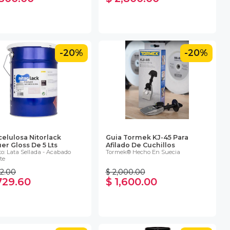
-20%
-20%
celulosa Nitorlack
Guia Tormek KJ-45 Para
er Gloss De 5 Lts
Afilado De Cuchillos
o: Lata Sellada - Acabado
Tormek® Hecho En Suecia
te
62.00
$ 2,000.00
,729.60
$ 1,600.00