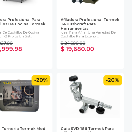
dora Profesional Para
Afiladora Profesional Tormek
llos De Cocina Tormek
T4 Bushcraft Para
Herramientas
or De Cuchillos De Cocina
Ideal Para Afilar Una Variedad De
T-2 Pro Es Un Sist...
Cuchillos Para Exterior...
027.00
$ 24,600.00
9,999.98
$ 19,680.00
-20%
-20%
e Torneria Tormek Mod
Guia SVD-186 Tormek Para