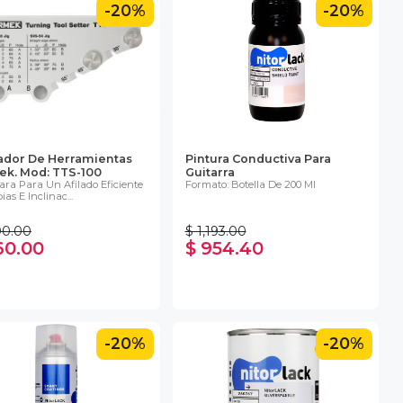
-20%
-20%
ador De Herramientas
Pintura Conductiva Para
k. Mod: TTS-100
Guitarra
Para Para Un Afilado Eficiente
Formato: Botella De 200 Ml
as E Inclinac...
00.00
$ 1,193.00
60.00
$ 954.40
-20%
-20%