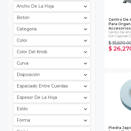
Ancho De La Hoja
Botón
Centro De 
Para Organ
Accesorios,.
Categoria
Centro De Afi
Con Cajones Di
Color
$ 35,500.0
$ 26,27
Color Del Knob
Curva
Disposición
Espaciado Entre Cuerdas
Espesor De La Hoja
Estilo
Forma
Piedra Ja