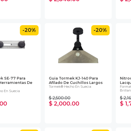
-20%
-20%
k SE-77 Para
Guia Tormek KJ-140 Para
Nitro
 Herramientas De
Afilado De Cuchillos Largos
Lacqu
Tormek® Hecho En Suecia
Format
Brillan
o En Suecia
$ 2,500.00
$ 2,1
.00
$ 2,000.00
$ 1