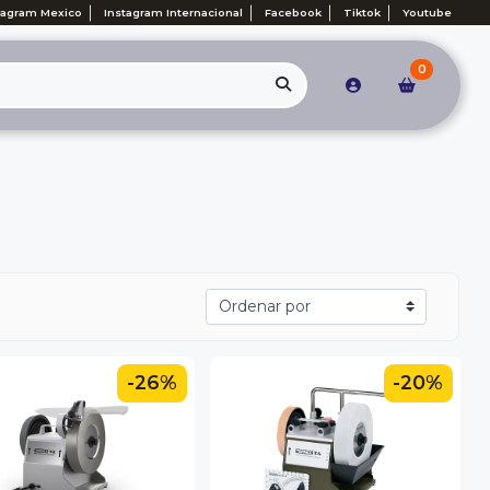
tagram Mexico
Instagram Internacional
Facebook
Tiktok
Youtube
0
-26%
-20%