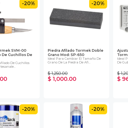
-20%
-20%
ormek SVM-00
Piedra Afilado Tormek Doble
Ajust
o De Cuchillos De
Grano Mod: SP-650
Torme
Ideal Para Cambiar El Tamaño De
Ideal 
Grano De La Piedra De Afi...
De Gubi
Afilado De Cuchillos
tesanale...
$ 1,250.00
$ 1,2
.00
$ 1,000.00
$ 9
-20%
-20%