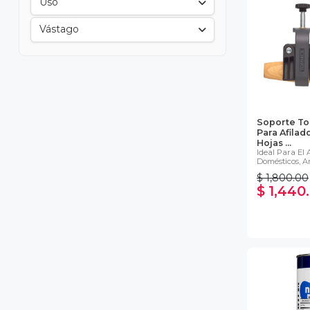
Uso
Vástago
Soporte T
Para Afilad
Hojas ...
Ideal Para El 
Domésticos, Ar
$ 1,800.00
$ 1,440