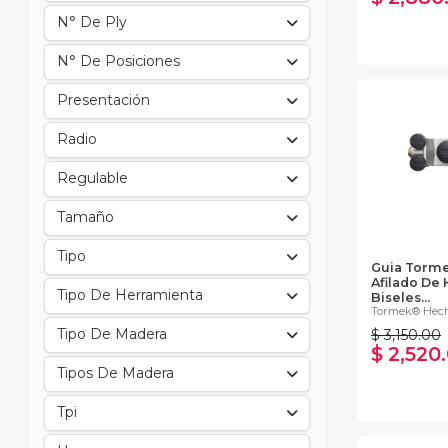
N° De Ply
N° De Posiciones
Presentación
Radio
Regulable
Tamaño
Tipo
Guia Torme
Afilado De
Tipo De Herramienta
Biseles...
Tormek® Hech
Tipo De Madera
$ 3,150.00
$ 2,520
Tipos De Madera
Tpi