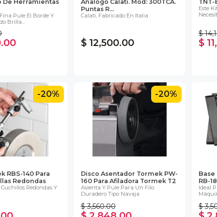
do De Herramientas
Analogo Calati. Mod: 300TCA.
TNT-
Este K
Puntas R...
Necesi
 Fina Pule El Borde Y
Calati, Fabricado En Italia
 Brilla...
0
$ 14,
0.00
$ 12,500.00
$ 1
-20%
-20%
k RBS-140 Para
Disco Asentador Tormek PW-
Base 
illas Redondas
160 Para Afiladora Tormek T2
RB-1
e Cuchillos Redondas Y
Asienta Y Pule Para Un Filo
Ideal 
Duradero Tipo Navaja
Máquina
$ 3,560.00
$ 3,5
.00
$ 2,848.00
$ 2