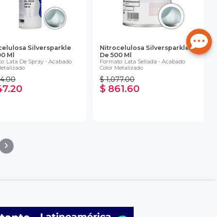
celulosa Silversparkle
Nitrocelulosa Silversparkle
0 Ml
De 500 Ml
o: Lata De Spray - Acabado
Formato: Lata Sellada - Acabado
Metalizado
Color Metalizado
84.00
$ 1,077.00
47.20
$ 861.60