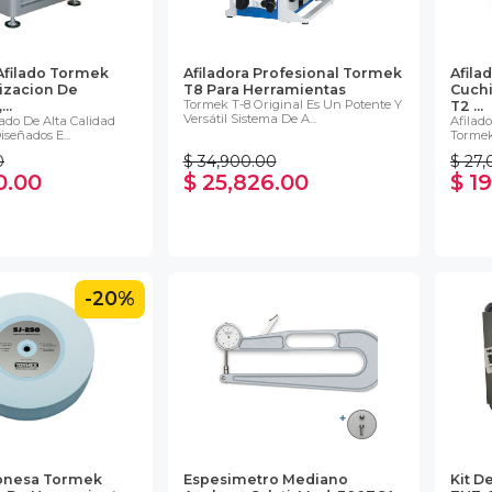
Afilado Tormek
Afiladora Profesional Tormek
Afila
izacion De
T8 Para Herramientas
Cuchi
Tormek T-8 Original Es Un Potente Y
..
T2 ...
Versátil Sistema De A...
lado De Alta Calidad
Afilad
señados E...
Tormek 
0
$ 34,900.00
$ 27,
0.00
$ 25,826.00
$ 1
-20%
ponesa Tormek
Espesimetro Mediano
Kit D