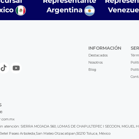
INFORMACIÓN
SER
Destacados
Térm
Nosotros
Polít
Blog
Polít
Cont
S
98
r.com.mx
l sin atención: SIERRA MOJADA 560, LOMAS DE CHAPULTEPEC I SECCION, MIGUEL H
Betel Paseo Arboleda,San Mateo Otzacatipan,50210 Toluca, México