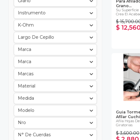
Grano
Para Afila
Grano...
Su Superficie
Instrumento
Crea El Acabado
$ 15,700.0
K-Ohm
$ 12,56
Largo De Cepillo
Marca
Marca
Marcas
Material
Medida
Modelo
Guia Torme
Afilar Cuch
Afila Hojas D
Nro
Giratorias
$ 3,600.00
N° De Cuerdas
$ 2,880