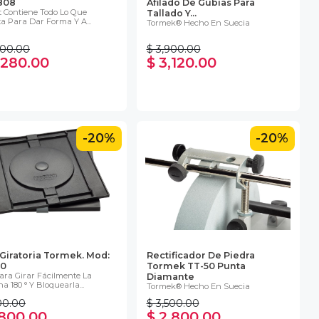
808
Afilado De Gubias Para
it Contiene Todo Lo Que
Tallado Y...
ta Para Dar Forma Y A...
Tormek® Hecho En Suecia
100.00
$ 3,900.00
1,280.00
$ 3,120.00
-20%
-20%
Giratoria Tormek. Mod:
Rectificador De Piedra
80
Tormek TT-50 Punta
Para Girar Fácilmente La
Diamante
 180 ° Y Bloquearla...
Tormek® Hecho En Suecia
00.00
$ 3,500.00
,800.00
$ 2,800.00