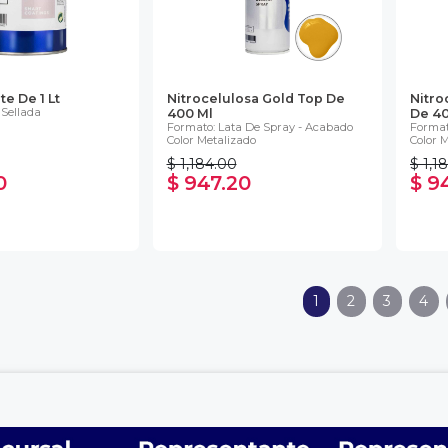
e De 1 Lt
Nitrocelulosa Gold Top De
Nitro
 Sellada
400 Ml
De 40
Formato: Lata De Spray - Acabado
Format
Color Metalizado
Color 
$ 1,184.00
$ 1,1
0
$ 947.20
$ 9
1
2
3
4