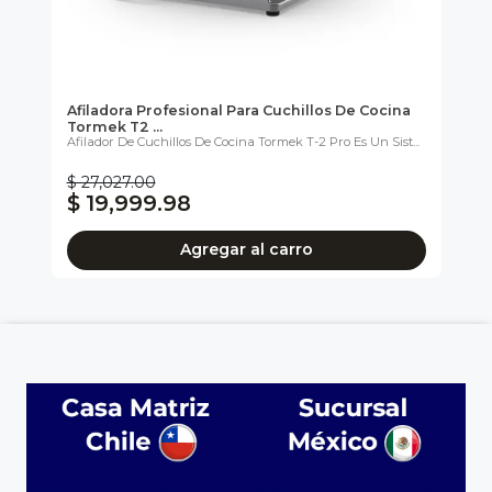
Afiladora Profesional Para Cuchillos De Cocina
Af
Tormek T2 ...
He
a Y
Afilador De Cuchillos De Cocina Tormek T-2 Pro Es Un Sist...
La 
Cal
$ 27,027.00
$ 
$ 19,999.98
$
Agregar al carro