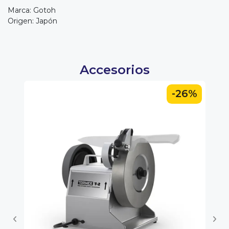
Marca: Gotoh
Origen: Japón
Accesorios
0%
-26%