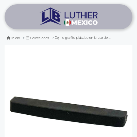
Cejillo grafito plástico en bruto de 41.5 mm de largo. mod: ntc-3
Inicio
Colecciones