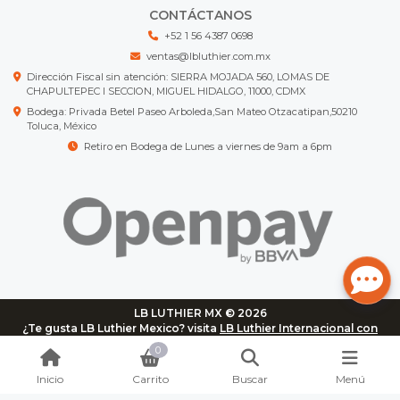
CONTÁCTANOS
+52 1 56 4387 0698
ventas@lbluthier.com.mx
Dirección Fiscal sin atención: SIERRA MOJADA 560, LOMAS DE
CHAPULTEPEC I SECCION, MIGUEL HIDALGO, 11000, CDMX
Bodega: Privada Betel Paseo Arboleda,San Mateo Otzacatipan,50210
Toluca, México
Retiro en Bodega de Lunes a viernes de 9am a 6pm
LB LUTHIER MX © 2026
¿Te gusta LB Luthier Mexico? visita
LB Luthier Internacional con
más de 3.000 productos disponibles
0
Inicio
Carrito
Buscar
Menú