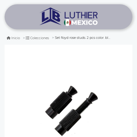
Set floyd rose studs. 2 pcs color. black ref: 61 fr. studs. black ref: 61
Inicio
Colecciones