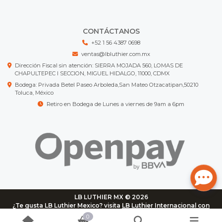
CONTÁCTANOS
+52 1 56 4387 0698
ventas@lbluthier.com.mx
Dirección Fiscal sin atención: SIERRA MOJADA 560, LOMAS DE
CHAPULTEPEC I SECCION, MIGUEL HIDALGO, 11000, CDMX
Bodega: Privada Betel Paseo Arboleda,San Mateo Otzacatipan,50210
Toluca, México
Retiro en Bodega de Lunes a viernes de 9am a 6pm
LB LUTHIER MX © 2026
¿Te gusta LB Luthier Mexico? visita
LB Luthier Internacional con
más de 3.000 productos disponibles
0