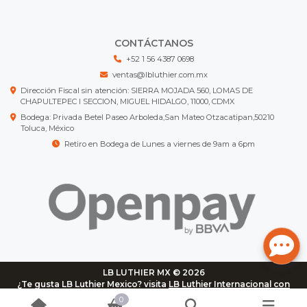
CONTÁCTANOS
+52 1 56 4387 0698
ventas@lbluthier.com.mx
Dirección Fiscal sin atención: SIERRA MOJADA 560, LOMAS DE
CHAPULTEPEC I SECCION, MIGUEL HIDALGO, 11000, CDMX
Bodega: Privada Betel Paseo Arboleda,San Mateo Otzacatipan,50210
Toluca, México
Retiro en Bodega de Lunes a viernes de 9am a 6pm
LB LUTHIER MX © 2026
¿Te gusta LB Luthier Mexico? visita
LB Luthier Internacional con
más de 3.000 productos disponibles
0