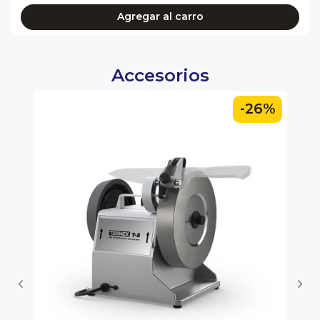
Agregar al carro
Accesorios
6%
-26%