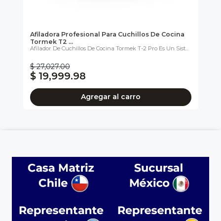
Afiladora Profesional Para Cuchillos De Cocina
Af
Tormek T2 ...
He
...
Afilador De Cuchillos De Cocina Tormek T-2 Pro Es Un Sist...
La 
Cal
$ 27,027.00
$ 
$ 19,999.98
$
Agregar al carro