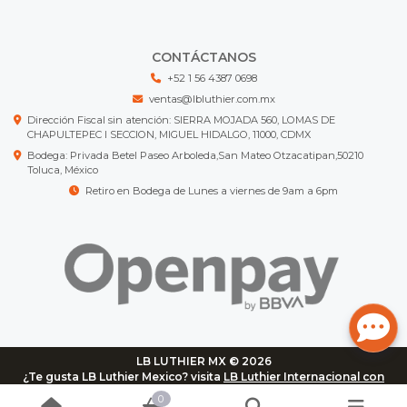
CONTÁCTANOS
+52 1 56 4387 0698
ventas@lbluthier.com.mx
Dirección Fiscal sin atención: SIERRA MOJADA 560, LOMAS DE
CHAPULTEPEC I SECCION, MIGUEL HIDALGO, 11000, CDMX
Bodega: Privada Betel Paseo Arboleda,San Mateo Otzacatipan,50210
Toluca, México
Retiro en Bodega de Lunes a viernes de 9am a 6pm
LB LUTHIER MX © 2026
¿Te gusta LB Luthier Mexico? visita
LB Luthier Internacional con
más de 3.000 productos disponibles
0