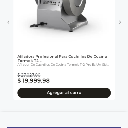
Afiladora Profesional Para Cuchillos De Cocina
Af
Tormek T2 ...
He
...
Afilador De Cuchillos De Cocina Tormek T-2 Pro Es Un Sist...
La 
Cal
$ 27,027.00
$ 
$ 19,999.98
$
Agregar al carro