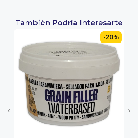
También Podría Interesarte
0%
-20%