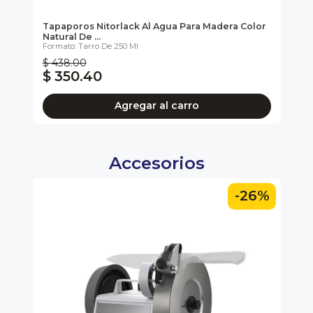
ra
Tapaporos Nitorlack Al Agua Para Madera Color
Ta
Natural De ...
Ca
Formato: Tarro De 250 Ml
For
$ 438.00
$ 
$ 350.40
$
Agregar al carro
Accesorios
6%
-26%