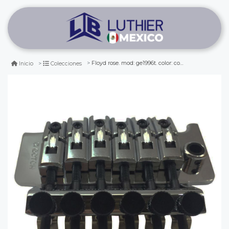
Floyd rose. mod: ge1996t. color: cosmo black con bloque de 36 mm
Inicio
Colecciones