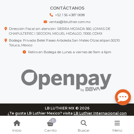
CONTÁCTANOS
+52 1 56 4387 0698
ventas@lbluthier.com.mx
Dirección Fiscal sin atención: SIERRA MOJADA 560, LOMAS DE
CHAPULTEPEC I SECCION, MIGUEL HIDALGO, 11000, CDMX
Bodega: Privada Betel Paseo Arboleda,San Mateo Otzacatipan,50210
Toluca, México
Retiro en Bodega de Lunes a viernes de 9am a 6pm
LB LUTHIER MX © 2026
¿Te gusta LB Luthier Mexico? visita
LB Luthier Internacional con
más de 3.000 productos disponibles
0
Inicio
Carrito
Buscar
Menú