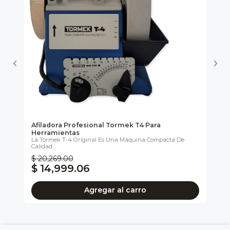
Afiladora Profesional Tormek T4 Para
Af
Herramientas
He
La Tormek T-4 Original Es Una Máquina Compacta De
Ide
Calidad...
$ 20,269.00
$ 
$ 14,999.06
$
Agregar al carro