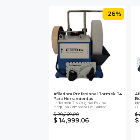
-26%
Afiladora Profesional Tormek T4
Af
Para Herramientas
Bu
La Tormek T-4 Original Es Una
Id
Máquina Compacta De Calidad...
Cuc
$ 20,269.00
$ 
$ 14,999.06
$