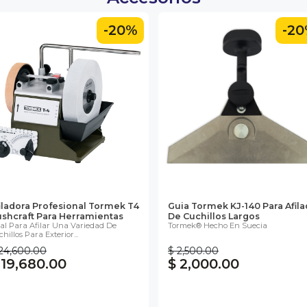
-20%
-2
iladora Profesional Tormek T4
Guia Tormek KJ-140 Para Afil
shcraft Para Herramientas
De Cuchillos Largos
eal Para Afilar Una Variedad De
Tormek® Hecho En Suecia
hillos Para Exterior...
24,600.00
$ 2,500.00
 19,680.00
$ 2,000.00