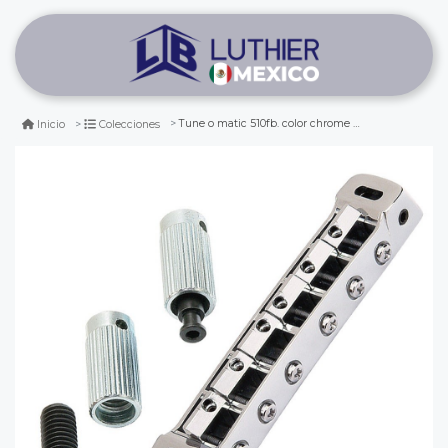
Tune o matic 510fb. color chrome (gotoh®)
Inicio
Colecciones