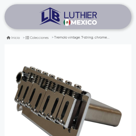
Tremolo vintage. 7-string. chrome. mod: ns510ts-fe7 (63mm)
Inicio
Colecciones