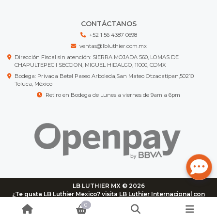
CONTÁCTANOS
+52 1 56 4387 0698
ventas@lbluthier.com.mx
Dirección Fiscal sin atención: SIERRA MOJADA 560, LOMAS DE
CHAPULTEPEC I SECCION, MIGUEL HIDALGO, 11000, CDMX
Bodega: Privada Betel Paseo Arboleda,San Mateo Otzacatipan,50210
Toluca, México
Retiro en Bodega de Lunes a viernes de 9am a 6pm
LB LUTHIER MX © 2026
¿Te gusta LB Luthier Mexico? visita
LB Luthier Internacional con
más de 3.000 productos disponibles
0