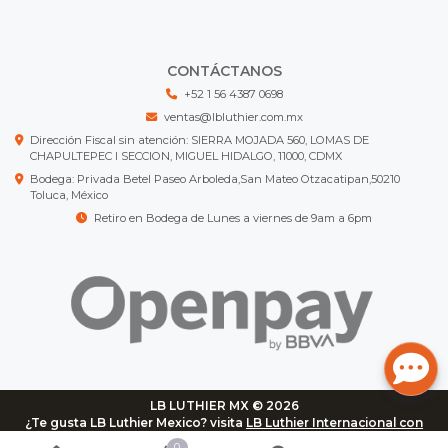
CONTÁCTANOS
+52 1 56 4387 0698
ventas@lbluthier.com.mx
Dirección Fiscal sin atención: SIERRA MOJADA 560, LOMAS DE
CHAPULTEPEC I SECCION, MIGUEL HIDALGO, 11000, CDMX
Bodega: Privada Betel Paseo Arboleda,San Mateo Otzacatipan,50210
Toluca, México
Retiro en Bodega de Lunes a viernes de 9am a 6pm
LB LUTHIER MX © 2026
¿Te gusta LB Luthier Mexico? visita
LB Luthier Internacional con
más de 3.000 productos disponibles
0