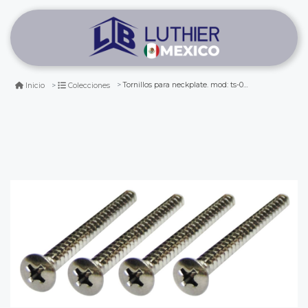
Tornillos para neckplate. mod: ts-03. nickel( 4 pcs)
Inicio
Colecciones