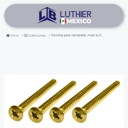
Tornillos para neckplate. mod: ts-03. gold (4 pcs)
Inicio
Colecciones