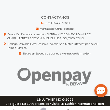
CONTÁCTANOS
+52 1 56 4387 0698
ventas@lbluthier.com.mx
Dirección Fiscal sin atención: SIERRA MOJADA 560, LOMAS DE
CHAPULTEPEC I SECCION, MIGUEL HIDALGO, 11000, CDMX
Bodega: Privada Betel Paseo Arboleda,San Mateo Otzacatipan,50210
Toluca, México
Retiro en Bodega de Lunes a viernes de 9am a 6pm
LB LUTHIER MX © 2026
¿Te gusta LB Luthier Mexico? visita
LB Luthier Internacional con
más de 3.000 productos disponibles
0