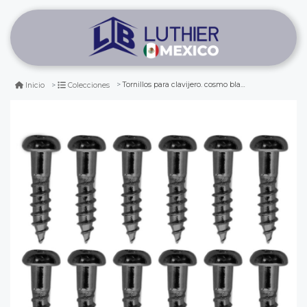
Tornillos para clavijero. cosmo black ws-02 (12 pcs)
Inicio
Colecciones