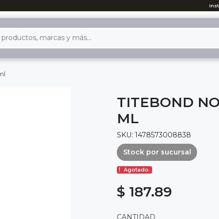
Ins
ml
TITEBOND NO-
ML
SKU: 1478573008838
Stock por sucursal
Agotado.
$ 187.89
CANTIDAD