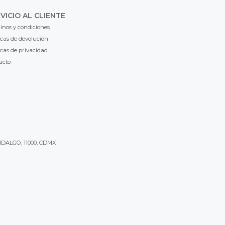
VICIO AL CLIENTE
inos y condiciones
icas de devolución
icas de privacidad
acto
IDALGO, 11000, CDMX