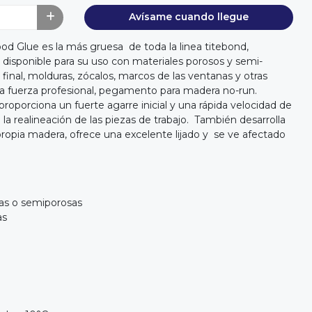
Avísame cuando llegue
d Glue es la más gruesa de toda la linea titebond,
disponible para su uso con materiales porosos y semi-
e final, molduras, zócalos, marcos de las ventanas y otras
na fuerza profesional, pegamento para madera no-run.
roporciona un fuerte agarre inicial y una rápida velocidad de
la realineación de las piezas de trabajo. También desarrolla
propia madera, ofrece una excelente lijado y se ve afectado
sas o semiporosas
as