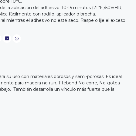
Sobre 10°C.
e la aplicación del adhesivo: 10-15 minutos (21°F./50%HR)
ica fácilmente con rodillo, aplicador o brocha.
al mientras el adhesivo no esté seco. Raspe o lije el exceso
a su uso con materiales porosos y semi-porosas. Es ideal
pegamento para madera no-run. Titebond No-corre, No-gotea
trabajo. También desarrolla un vínculo más fuerte que la