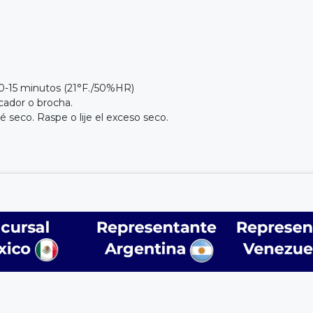
10-15 minutos (21°F./50%HR)
icador o brocha.
 seco. Raspe o lije el exceso seco.