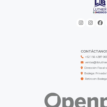
CONTÁCTANO
+52 1 56 4387 06
ventas@lbluthie
Dirección Fisca
Bodega: Privada 
Retiro en Bodeg