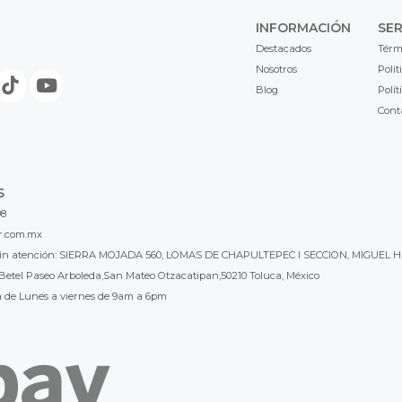
INFORMACIÓN
SER
Destacados
Térm
Nosotros
Polít
Blog
Polít
Cont
S
98
r.com.mx
l sin atención: SIERRA MOJADA 560, LOMAS DE CHAPULTEPEC I SECCION, MIGUEL H
Betel Paseo Arboleda,San Mateo Otzacatipan,50210 Toluca, México
a de Lunes a viernes de 9am a 6pm