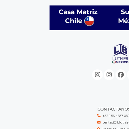
CONTÁCTANO
+52 1 56 4387 06
ventas@lbluthie
Dirección Fisca