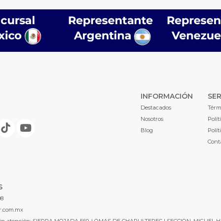
INFORMACIÓN
SER
Destacados
Térm
Nosotros
Polít
Blog
Polít
Cont
S
98
r.com.mx
l sin atención: SIERRA MOJADA 560, LOMAS DE CHAPULTEPEC I SECCION, MIGUEL H