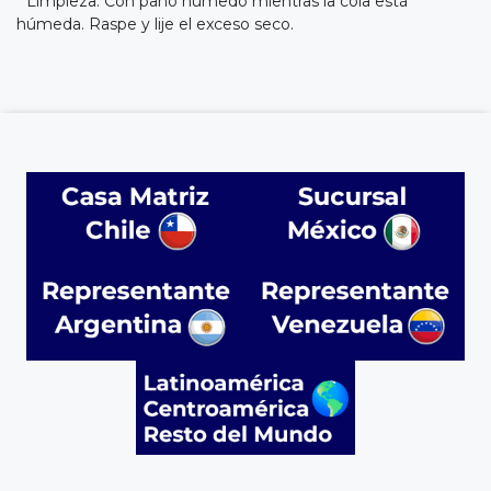
* Limpieza: Con paño húmedo mientras la cola está
húmeda. Raspe y lije el exceso seco.