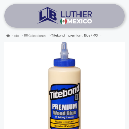
Titebond ii premium. 16oz / 473 ml
Inicio
Colecciones