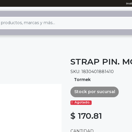
Ins
STRAP PIN. M
SKU: 1830401881410
Tormek
Stock por sucursal
Agotado.
$ 170.81
CANTIDAD