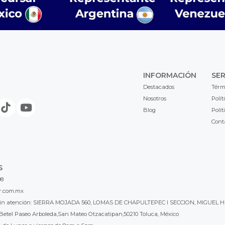
INFORMACIÓN
SER
Destacados
Térm
Nosotros
Polít
Blog
Polít
Cont
S
98
r.com.mx
l sin atención: SIERRA MOJADA 560, LOMAS DE CHAPULTEPEC I SECCION, MIGUEL H
Betel Paseo Arboleda,San Mateo Otzacatipan,50210 Toluca, México