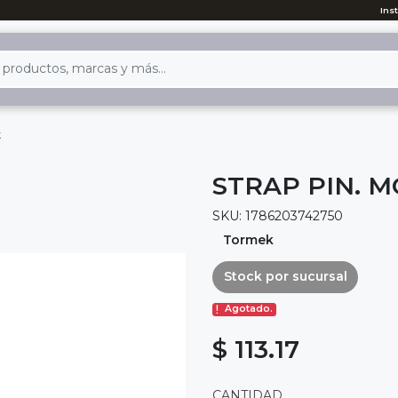
Ins
k
STRAP PIN. M
SKU: 1786203742750
Tormek
Stock por sucursal
Agotado.
$ 113.17
CANTIDAD