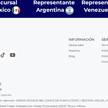
INFORMACIÓN
SER
Destacados
Térm
Nosotros
Polít
Blog
Polít
Cont
S
98
r.com.mx
l sin atención: SIERRA MOJADA 560, LOMAS DE CHAPULTEPEC I SECCION, MIGUEL H
Betel Paseo Arboleda,San Mateo Otzacatipan,50210 Toluca, México