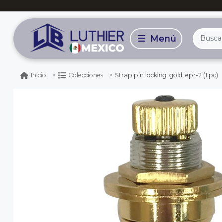
Strap pin locking. gold. epr-2 (1 pc)
Inicio
Colecciones