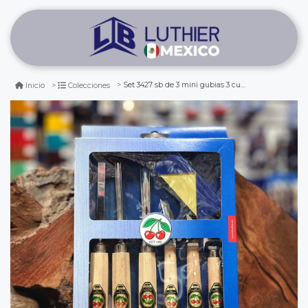
Set 3427 sb de 3 mini gubias 3 cuchillos y 1 piedra two cherries para xilografia y tallado
Inicio
Colecciones