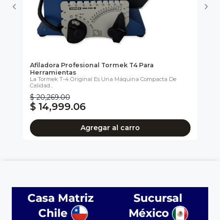
ra
Afiladora Profesional Tormek T4 Para
Af
Herramientas
He
..
La Tormek T-4 Original Es Una Máquina Compacta De
Ide
Calidad...
$ 20,269.00
$ 
$ 14,999.06
$
Agregar al carro