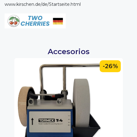
www.kirschen.de/de/Startseite.html
Accesorios
0%
-26%