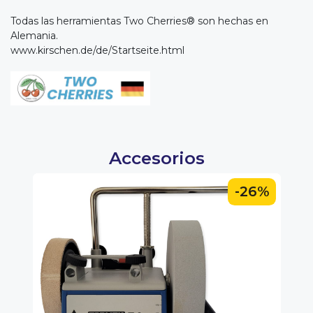
Todas las herramientas Two Cherries® son hechas en
Alemania.
www.kirschen.de/de/Startseite.html
Accesorios
0%
-26%