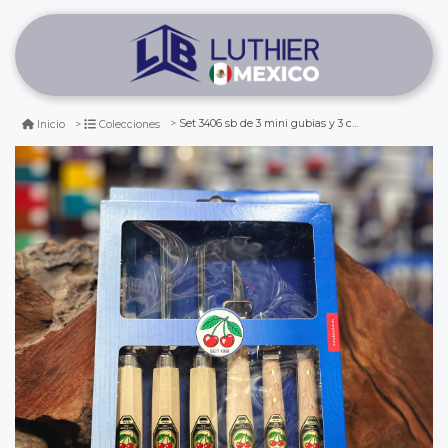
Set 3406 sb de 3 mini gubias y 3 cuchillos two cherries para xilografia y tallado
Inicio
Colecciones