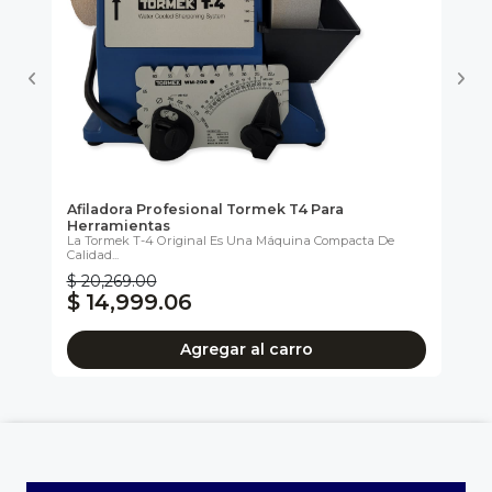
ra
Afiladora Profesional Tormek T4 Para
Af
Herramientas
He
..
La Tormek T-4 Original Es Una Máquina Compacta De
Ide
Calidad...
$ 20,269.00
$ 
$ 14,999.06
$
Agregar al carro