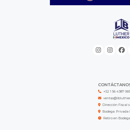
CONTÁCTANO
+52 1 56 4387 06
ventas@lbluthie
Dirección Fisca
Bodega: Privada 
Retiro en Bodeg