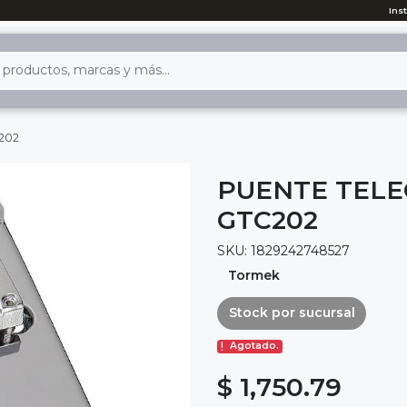
Ins
c202
PUENTE TELE
GTC202
SKU: 1829242748527
Tormek
Stock por sucursal
Agotado.
$ 1,750.79