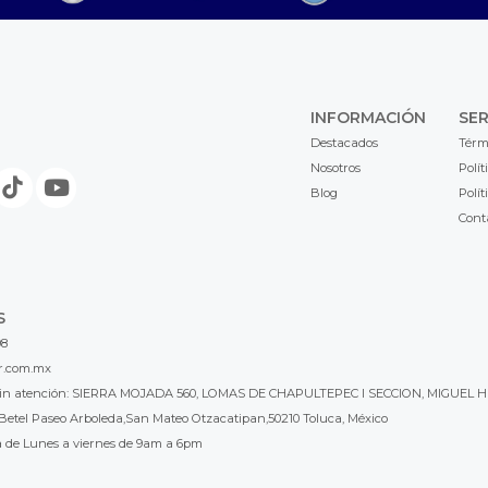
INFORMACIÓN
SER
Destacados
Térm
Nosotros
Polít
Blog
Polít
Cont
S
98
r.com.mx
l sin atención: SIERRA MOJADA 560, LOMAS DE CHAPULTEPEC I SECCION, MIGUEL H
Betel Paseo Arboleda,San Mateo Otzacatipan,50210 Toluca, México
a de Lunes a viernes de 9am a 6pm