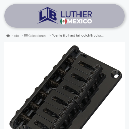
Puente fijo hard tail gotoh®, color: black. mod gtc102
Inicio
Colecciones