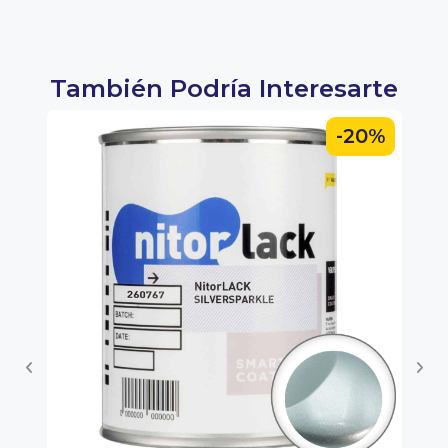
También Podría Interesarte
0%
-20%