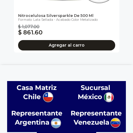
Nitrocelulosa Silversparkle De 500 Ml
Ni
nte
Formato: Lata Sellada - Acabado Color Metalizado
For
$ 1,077.00
$ 
$ 861.60
$
Agregar al carro