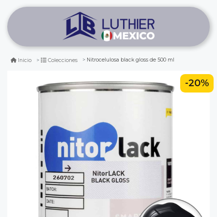
Nitrocelulosa black gloss de 500 ml
Inicio
Colecciones
-20%