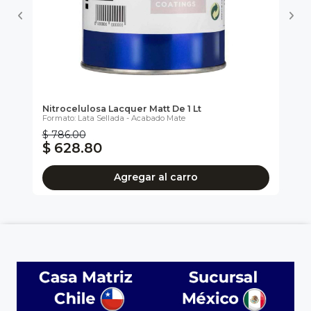
Nitrocelulosa Lacquer Matt De 1 Lt
Di
Formato: Lata Sellada - Acabado Mate
For
$ 786.00
$ 
$ 628.80
$
Agregar al carro