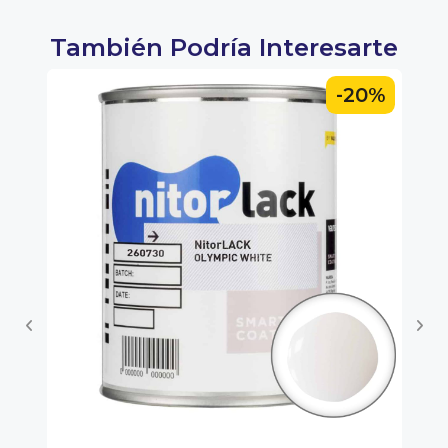
También Podría Interesarte
0%
-20%