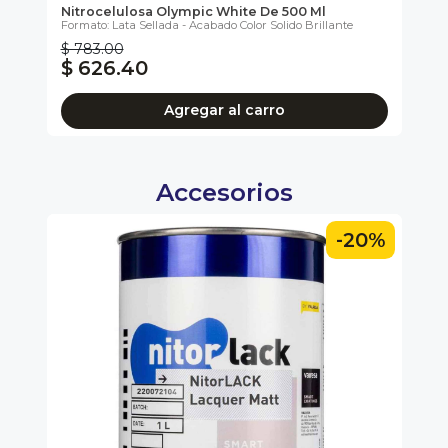
Nitrocelulosa Olympic White De 500 Ml
Ni
Formato: Lata Sellada - Acabado Color Solido Brillante
For
$ 783.00
$ 
$ 626.40
$
Agregar al carro
Accesorios
0%
-20%