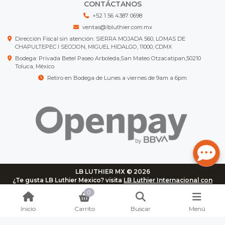
CONTÁCTANOS
+52 1 56 4387 0698
ventas@lbluthier.com.mx
Dirección Fiscal sin atención: SIERRA MOJADA 560, LOMAS DE
CHAPULTEPEC I SECCION, MIGUEL HIDALGO, 11000, CDMX
Bodega: Privada Betel Paseo Arboleda,San Mateo Otzacatipan,50210
Toluca, México
Retiro en Bodega de Lunes a viernes de 9am a 6pm
LB LUTHIER MX © 2026
¿Te gusta LB Luthier Mexico? visita
LB Luthier Internacional con
más de 3.000 productos disponibles
0
Inicio
Carrito
Buscar
Menú