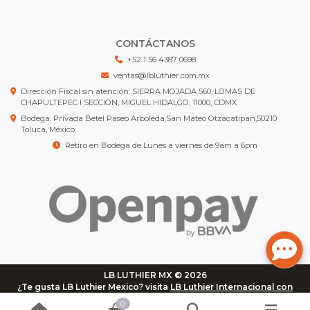
CONTÁCTANOS
+52 1 56 4387 0698
ventas@lbluthier.com.mx
Dirección Fiscal sin atención: SIERRA MOJADA 560, LOMAS DE
CHAPULTEPEC I SECCION, MIGUEL HIDALGO, 11000, CDMX
Bodega: Privada Betel Paseo Arboleda,San Mateo Otzacatipan,50210
Toluca, México
Retiro en Bodega de Lunes a viernes de 9am a 6pm
LB LUTHIER MX © 2026
¿Te gusta LB Luthier Mexico? visita
LB Luthier Internacional con
más de 3.000 productos disponibles
0