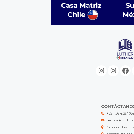
CONTÁCTANO
+52 1 56 4387 06
ventas@lbluthie
Dirección Fisca
Bodega: Privada 