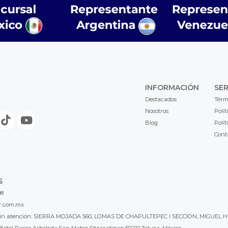
INFORMACIÓN
SER
Destacados
Térm
Nosotros
Polít
Blog
Polít
Cont
S
98
r.com.mx
l sin atención: SIERRA MOJADA 560, LOMAS DE CHAPULTEPEC I SECCION, MIGUEL H
Betel Paseo Arboleda,San Mateo Otzacatipan,50210 Toluca, México