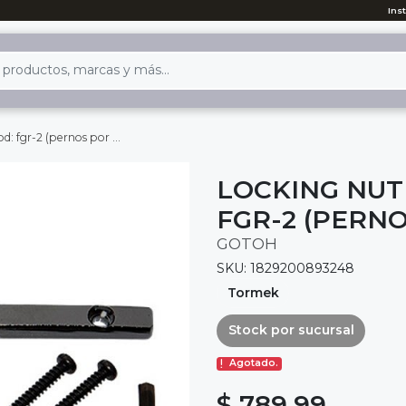
Ins
-2 (pernos por delante)
LOCKING NUT
FGR-2 (PERN
GOTOH
SKU: 1829200893248
Tormek
Stock por sucursal
Agotado.
$ 789.99