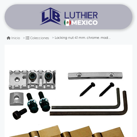
Locking nut 41 mm. chrome. mod:fgr-1 (pernos por detrás)
Inicio
Colecciones