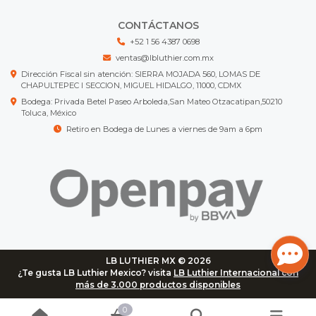
CONTÁCTANOS
+52 1 56 4387 0698
ventas@lbluthier.com.mx
Dirección Fiscal sin atención: SIERRA MOJADA 560, LOMAS DE
CHAPULTEPEC I SECCION, MIGUEL HIDALGO, 11000, CDMX
Bodega: Privada Betel Paseo Arboleda,San Mateo Otzacatipan,50210
Toluca, México
Retiro en Bodega de Lunes a viernes de 9am a 6pm
LB LUTHIER MX © 2026
¿Te gusta LB Luthier Mexico? visita
LB Luthier Internacional con
más de 3.000 productos disponibles
0