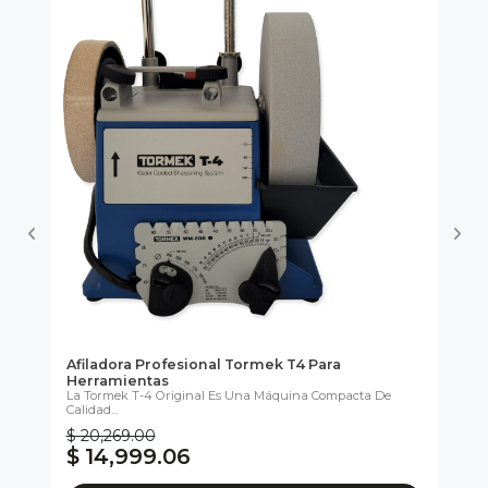
ra
Afiladora Profesional Tormek T4 Para
Af
Herramientas
He
..
La Tormek T-4 Original Es Una Máquina Compacta De
Ide
Calidad...
$ 20,269.00
$ 
$ 14,999.06
$