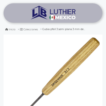
Gubia pfeil 3 semi plana 3 mm de ancho para tallado de madera
Inicio
Colecciones