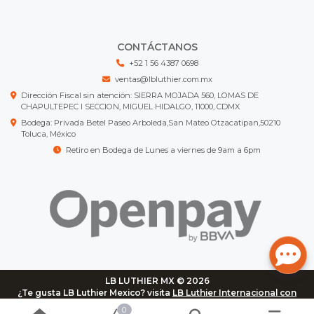
CONTÁCTANOS
+52 1 56 4387 0698
ventas@lbluthier.com.mx
Dirección Fiscal sin atención: SIERRA MOJADA 560, LOMAS DE
CHAPULTEPEC I SECCION, MIGUEL HIDALGO, 11000, CDMX
Bodega: Privada Betel Paseo Arboleda,San Mateo Otzacatipan,50210
Toluca, México
Retiro en Bodega de Lunes a viernes de 9am a 6pm
LB LUTHIER MX © 2026
¿Te gusta LB Luthier Mexico? visita
LB Luthier Internacional con
más de 3.000 productos disponibles
0