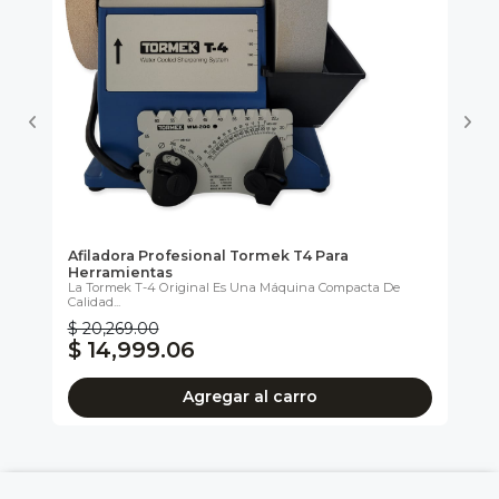
ra
Afiladora Profesional Tormek T4 Para
Af
Herramientas
He
..
La Tormek T-4 Original Es Una Máquina Compacta De
Ide
Calidad...
$ 20,269.00
$ 
$ 14,999.06
$
Agregar al carro