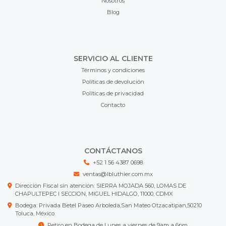
Nosotros
Blog
SERVICIO AL CLIENTE
Términos y condiciones
Políticas de devolución
Políticas de privacidad
Contacto
CONTÁCTANOS
+52 1 56 4387 0698
ventas@lbluthier.com.mx
Dirección Fiscal sin atención: SIERRA MOJADA 560, LOMAS DE
CHAPULTEPEC I SECCION, MIGUEL HIDALGO, 11000, CDMX
Bodega: Privada Betel Paseo Arboleda,San Mateo Otzacatipan,50210
Toluca, México
Retiro en Bodega de Lunes a viernes de 9am a 6pm