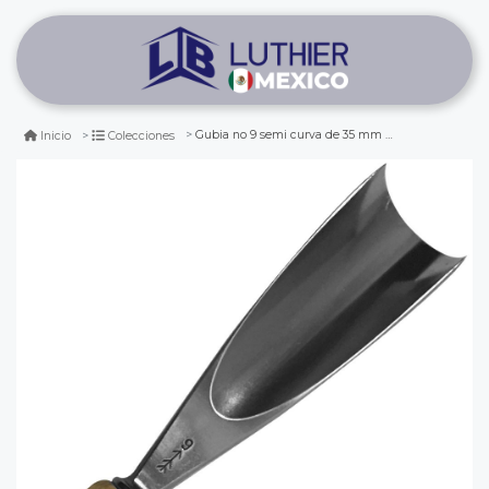
Gubia no 9 semi curva de 35 mm de ancho
Inicio
Colecciones