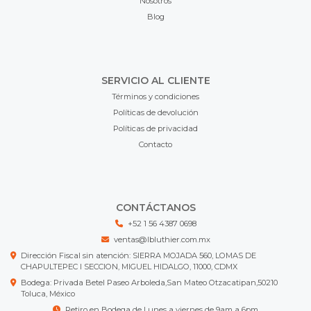
Nosotros
Blog
SERVICIO AL CLIENTE
Términos y condiciones
Políticas de devolución
Políticas de privacidad
Contacto
CONTÁCTANOS
+52 1 56 4387 0698
ventas@lbluthier.com.mx
Dirección Fiscal sin atención: SIERRA MOJADA 560, LOMAS DE
CHAPULTEPEC I SECCION, MIGUEL HIDALGO, 11000, CDMX
Bodega: Privada Betel Paseo Arboleda,San Mateo Otzacatipan,50210
Toluca, México
Retiro en Bodega de Lunes a viernes de 9am a 6pm