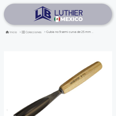
Gubia no 9 semi curva de 25 mm de ancho
Inicio
Colecciones