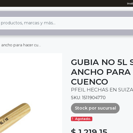
Ins
ara hacer cuchara o cuenco
GUBIA NO 5L 
ANCHO PARA
CUENCO
PFEIL HECHAS EN SUIZ
SKU: 1511904770
Stock por sucursal
Agotado.
$ 1,219.15