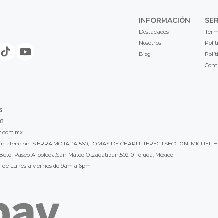
INFORMACIÓN
SER
Destacados
Térm
Nosotros
Polít
Blog
Polít
Cont
S
98
r.com.mx
l sin atención: SIERRA MOJADA 560, LOMAS DE CHAPULTEPEC I SECCION, MIGUEL H
Betel Paseo Arboleda,San Mateo Otzacatipan,50210 Toluca, México
a de Lunes a viernes de 9am a 6pm