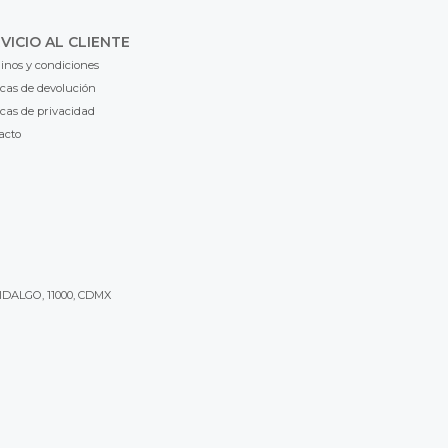
VICIO AL CLIENTE
inos y condiciones
icas de devolución
icas de privacidad
acto
IDALGO, 11000, CDMX