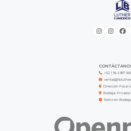
CONTÁCTANO
+52 1 56 4387 06
ventas@lbluthie
Dirección Fisca
Bodega: Privada 
Retiro en Bodeg