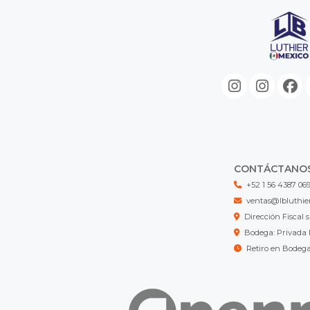
CONTÁCTANO
+52 1 56 4387 06
ventas@lbluthie
Dirección Fisca
Bodega: Privada 
Retiro en Bodeg