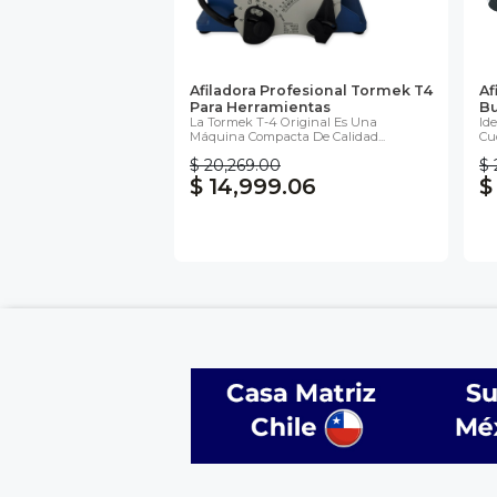
Afiladora Profesional Tormek T4
Af
Para Herramientas
Bu
La Tormek T-4 Original Es Una
Id
Máquina Compacta De Calidad...
Cuc
$ 20,269.00
$ 
$ 14,999.06
$