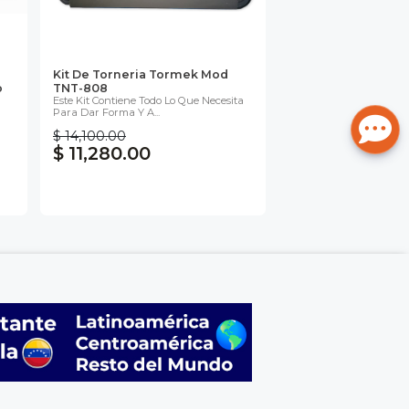
Kit De Torneria Tormek Mod
o
TNT-808
Este Kit Contiene Todo Lo Que Necesita
Para Dar Forma Y A...
$ 14,100.00
$ 11,280.00