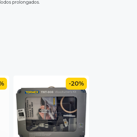
eríodos prolongados.
0%
-20%