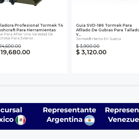
iladora Profesional Tormek T4
Guia SVD-186 Tormek Para
shcraft Para Herramientas
Afilado De Gubias Para Tallad
eal Para Afilar Una Variedad De
Y...
hillos Para Exterior...
Tormek® Hecho En Suecia
24,600.00
$ 3,900.00
 19,680.00
$ 3,120.00