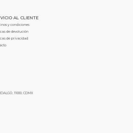
VICIO AL CLIENTE
inos y condiciones
icas de devolución
icas de privacidad
acto
IDALGO, 11000, CDMX