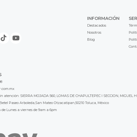
INFORMACIÓN
SER
Destacados
Térm
Nosotros
Polít
Blog
Polít
Cont
S
98
r.com.mx
l sin atención: SIERRA MOJADA 560, LOMAS DE CHAPULTEPEC I SECCION, MIGUEL H
Betel Paseo Arboleda,San Mateo Otzacatipan,50210 Toluca, México
a de Lunes a viernes de 9am a 6pm