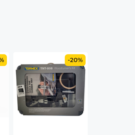
0%
-20%