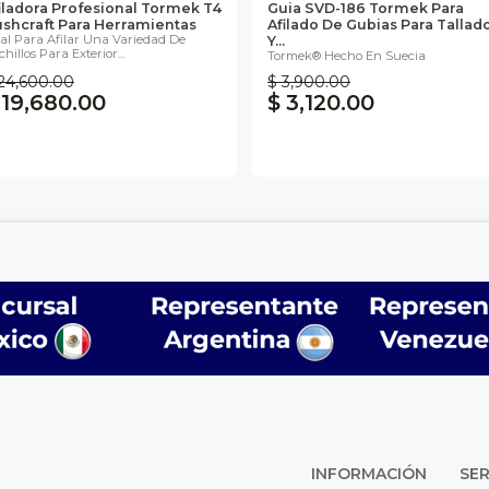
iladora Profesional Tormek T4
Guia SVD-186 Tormek Para
shcraft Para Herramientas
Afilado De Gubias Para Tallad
eal Para Afilar Una Variedad De
Y...
hillos Para Exterior...
Tormek® Hecho En Suecia
24,600.00
$ 3,900.00
 19,680.00
$ 3,120.00
INFORMACIÓN
SER