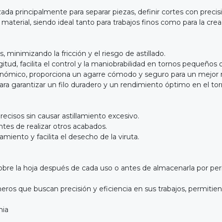
zada principalmente para separar piezas, definir cortes con preci
material, siendo ideal tanto para trabajos finos como para la cre
 minimizando la fricción y el riesgo de astillado.
d, facilita el control y la maniobrabilidad en tornos pequeños o
onómico, proporciona un agarre cómodo y seguro para un mejo
para garantizar un filo duradero y un rendimiento óptimo en el to
recisos sin causar astillamiento excesivo.
antes de realizar otros acabados.
amiento y facilita el desecho de la viruta.
te sobre la hoja después de cada uso o antes de almacenarla por p
eros que buscan precisión y eficiencia en sus trabajos, permitien
nia