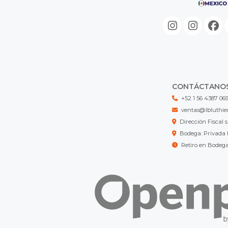
CONTÁCTANO
+52 1 56 4387 06
ventas@lbluthie
Dirección Fisca
Bodega: Privada 
Retiro en Bodeg