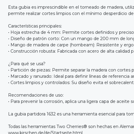
Esta gubia es imprescindible en el torneado de madera, utili
permite realizar cortes limpios con el mínimo desperdicio de 
Características principales:
• Hoja estrecha de 4 mm: Permite cortes definidos y precisos,
• Diseño de patrón corto: Con un mango de 200 mm de longitu
• Mango de madera de carpe (hornbeam): Resistente y erg
• Construcción robusta: Fabricada con acero de alta calidad 
¿Para qué se usa?
• Partición de piezas: Permite separar la madera con cortes p
• Marcado y ranurado: Ideal para definir líneas de referencia 
• Cortes limpios y controlados: Su diseño evita el sobrecalent
Recomendaciones de uso:
• Para prevenir la corrosión, aplica una ligera capa de acei
La gubia partidora 1632 es una herramienta esencial para torn
Todas las herramientas Two Cherries® son hechas en Alema
www.kirschen.de/de/Startseite.html