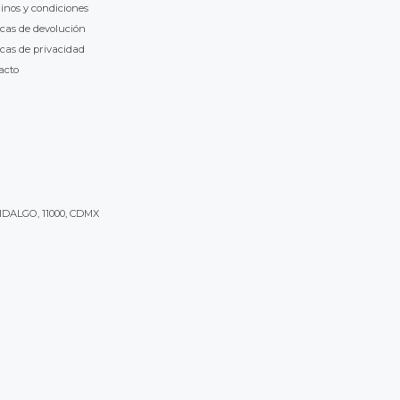
inos y condiciones
icas de devolución
icas de privacidad
acto
IDALGO, 11000, CDMX