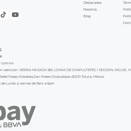
Destacados
Térm
Nosotros
Polít
Blog
Polít
Cont
S
98
r.com.mx
l sin atención: SIERRA MOJADA 560, LOMAS DE CHAPULTEPEC I SECCION, MIGUEL H
Betel Paseo Arboleda,San Mateo Otzacatipan,50210 Toluca, México
a de Lunes a viernes de 9am a 6pm