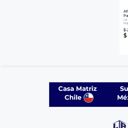
Af
Pa
La
Má
$ 
$