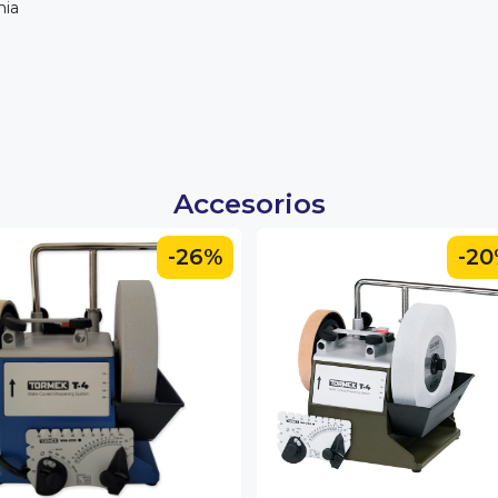
nia
Accesorios
-26%
-2