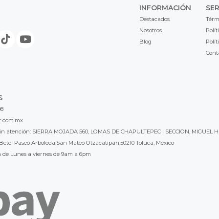
INFORMACIÓN
SER
Destacados
Térm
Nosotros
Polít
Blog
Polít
Cont
S
98
r.com.mx
l sin atención: SIERRA MOJADA 560, LOMAS DE CHAPULTEPEC I SECCION, MIGUEL H
Betel Paseo Arboleda,San Mateo Otzacatipan,50210 Toluca, México
a de Lunes a viernes de 9am a 6pm