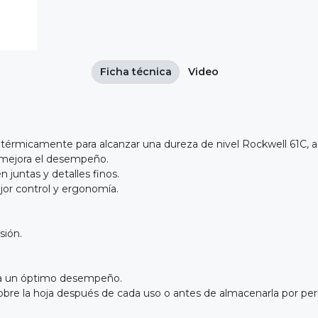
Ficha técnica
Video
ado térmicamente para alcanzar una dureza de nivel Rockwell 61C, 
r y mejora el desempeño.
en juntas y detalles finos.
or control y ergonomía.
cisión.
para un óptimo desempeño.
te sobre la hoja después de cada uso o antes de almacenarla por p