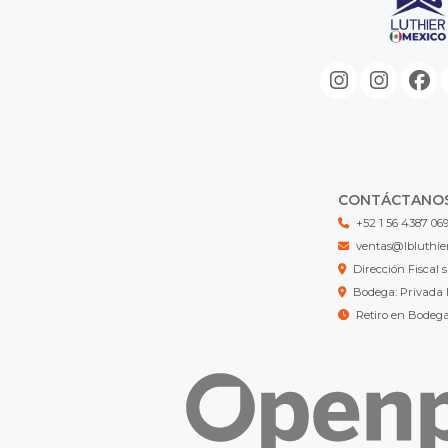
CONTÁCTANO
+52 1 56 4387 06
ventas@lbluthie
Dirección Fisca
Bodega: Privada 
Retiro en Bodeg