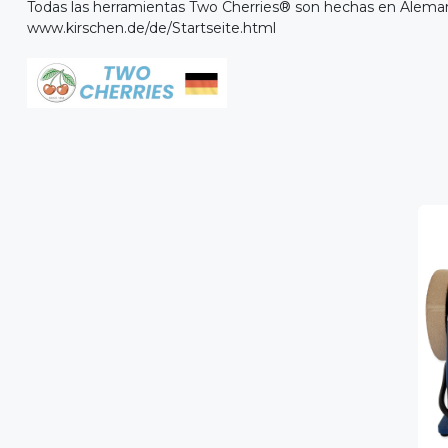
Todas las herramientas Two Cherries® son hechas en Alema
www.kirschen.de/de/Startseite.html