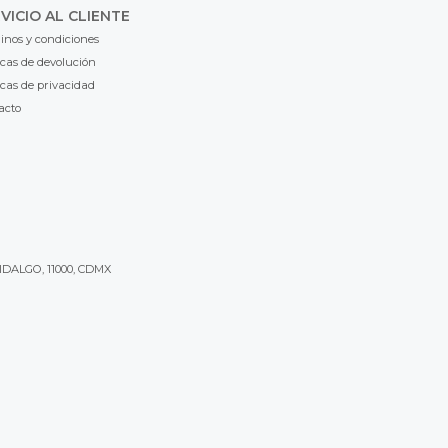
VICIO AL CLIENTE
inos y condiciones
icas de devolución
icas de privacidad
acto
IDALGO, 11000, CDMX