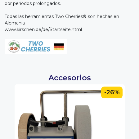
por períodos prolongados.
Todas las herramientas Two Cherries® son hechas en
Alemania
www.kirschen.de/de/Startseite.html
Accesorios
0%
-26%