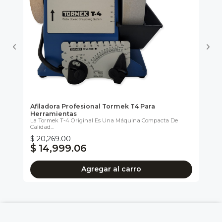
ra
Afiladora Profesional Tormek T4 Para
Af
Herramientas
He
..
La Tormek T-4 Original Es Una Máquina Compacta De
Ide
Calidad...
$ 20,269.00
$ 
$ 14,999.06
$
Agregar al carro