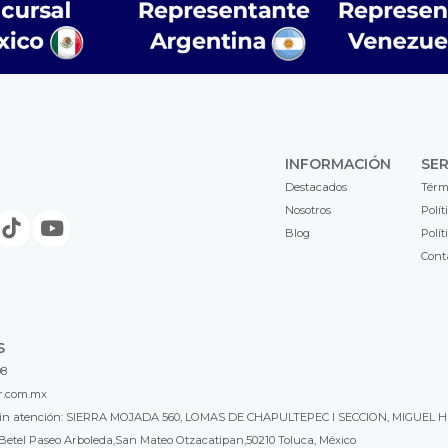
INFORMACIÓN
SER
Destacados
Térm
Nosotros
Polít
Blog
Polít
Cont
S
98
r.com.mx
l sin atención: SIERRA MOJADA 560, LOMAS DE CHAPULTEPEC I SECCION, MIGUEL H
Betel Paseo Arboleda,San Mateo Otzacatipan,50210 Toluca, México