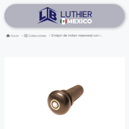
Endpin de indian rosewood con inscrustación de madre perla para violin/viola
Inicio
Colecciones