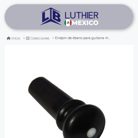
Endpin de ébano para guitarra mod 2
Inicio
Colecciones