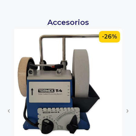
Accesorios
0%
-26%