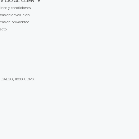
VICIO AL CLIENTE
inos y condiciones
icas de devolución
icas de privacidad
acto
IDALGO, 11000, CDMX