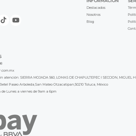
INFORMACIÓN
SER
Destacados
Térm
Nosotros
Polít
Blog
Polít
Cont
S
98
r.com.mx
l sin atención: SIERRA MOJADA 560, LOMAS DE CHAPULTEPEC I SECCION, MIGUEL H
Betel Paseo Arboleda,San Mateo Otzacatipan,50210 Toluca, México
a de Lunes a viernes de 9am a 6pm