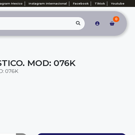
tagram Mexico
Instagram Internacional
Facebook
Tiktok
Youtube
0
TICO. MOD: 076K
D: 076K