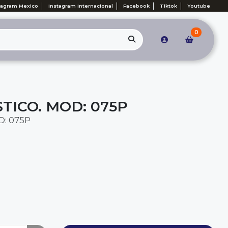
tagram Mexico
Instagram Internacional
Facebook
Tiktok
Youtube
0
TICO. MOD: 075P
D: 075P