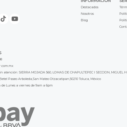
INFORMACIÓN
SER
Destacados
Térm
Nosotros
Polít
Blog
Polít
Cont
S
98
r.com.mx
l sin atención: SIERRA MOJADA 560, LOMAS DE CHAPULTEPEC I SECCION, MIGUEL H
Betel Paseo Arboleda,San Mateo Otzacatipan,50210 Toluca, México
a de Lunes a viernes de 9am a 6pm