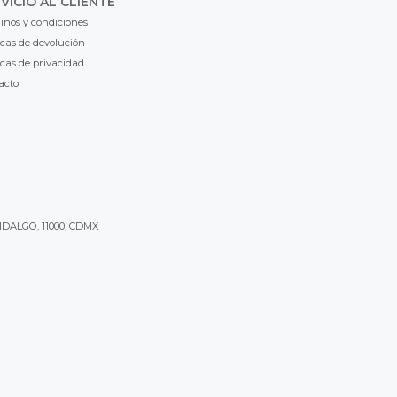
VICIO AL CLIENTE
inos y condiciones
icas de devolución
icas de privacidad
acto
IDALGO, 11000, CDMX