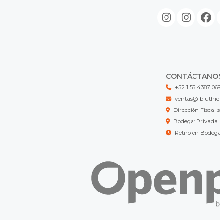
CONTÁCTANO
+52 1 56 4387 06
ventas@lbluthie
Dirección Fisca
Bodega: Privada 
Retiro en Bodeg