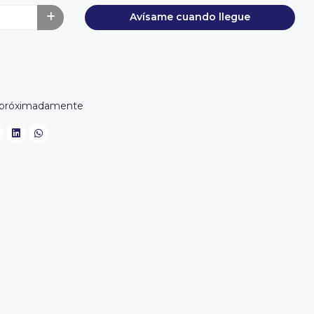
Avísame cuando llegue
apróximadamente