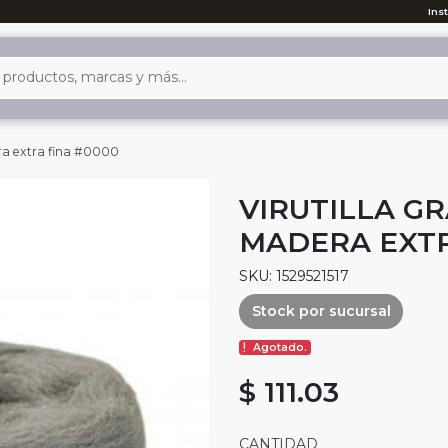
Ins
era extra fina #0000
VIRUTILLA G
MADERA EXTR
SKU: 1529521517
Stock por sucursal
Agotado.
$ 111.03
CANTIDAD