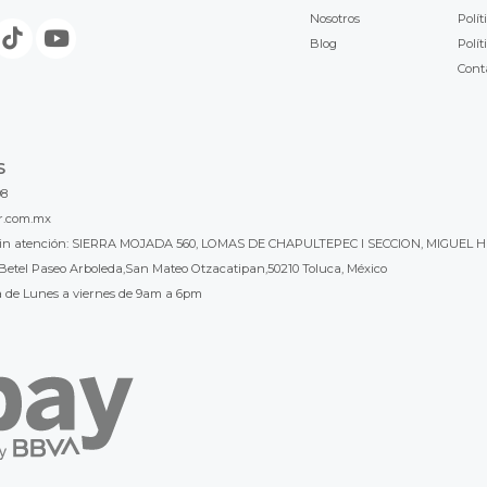
Nosotros
Polít
Blog
Polít
Cont
S
98
r.com.mx
l sin atención: SIERRA MOJADA 560, LOMAS DE CHAPULTEPEC I SECCION, MIGUEL H
Betel Paseo Arboleda,San Mateo Otzacatipan,50210 Toluca, México
a de Lunes a viernes de 9am a 6pm