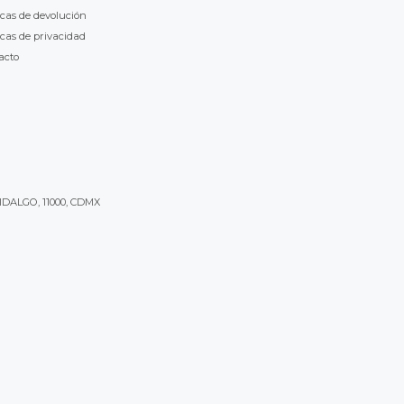
icas de devolución
icas de privacidad
acto
IDALGO, 11000, CDMX